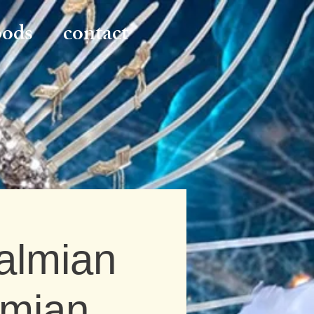
oods
contact
almian
lmian