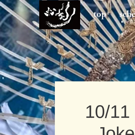
top
sch
10/11
Joke