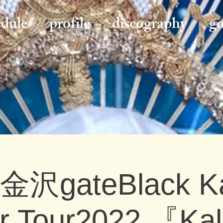
edule
profile
discography
g
 金沢gateBlack K
r Tour2022 『Ka