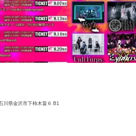
1 石川県金沢市下柿木畠６ B1