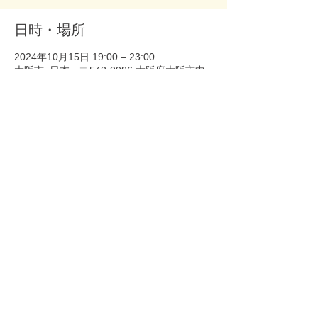
日時・場所
2024年10月15日 19:00 – 23:00
大阪市, 日本、〒542-0086 大阪府大阪市中
央区西心斎橋２丁目４−１７
このイベントをシェア
Copyright © ホンモノ All Rights
Reserved.
​-ホンモノ Official site-