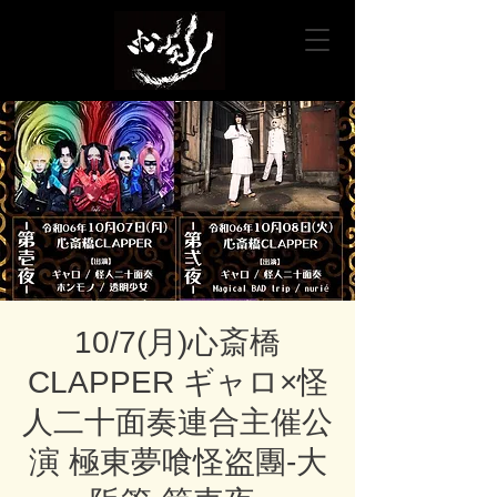
10/7(月)心斎橋
CLAPPER ギャロ×怪
人二十面奏連合主催公
演 極東夢喰怪盗團-大