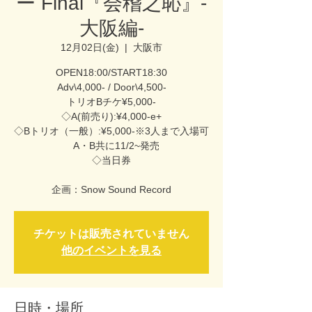
ー Final『会稽之恥』-
大阪編-
12月02日(金)
  |  
大阪市
OPEN18:00/START18:30
Adv\4,000- / Door\4,500-
トリオBチケ¥5,000-
◇A(前売り):¥4,000-e+
◇Bトリオ（一般）:¥5,000-※3人まで入場可
A・B共に11/2~発売
◇当日券
企画：Snow Sound Record
チケットは販売されていません
他のイベントを見る
日時・場所