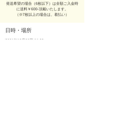
発送希望の場合（6枚以下）は全額ご入金時
に送料￥600‐頂戴いたします。
（※7枚以上の場合は、着払い）
日時・場所
2021年12月06日 14:00
ホリネクカフェ, 日本、〒460-0008 愛知県
名古屋市中区栄３丁目２３−３８ 1F
このイベントをシェア