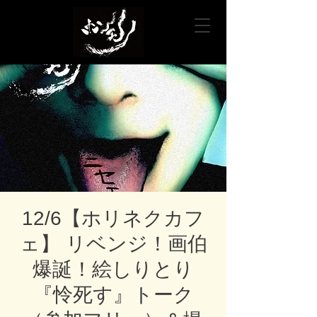
12/6【ホリネクカフ
ェ】 リベンジ！画伯
爆誕！絵しりとり
『怜死す』トーク