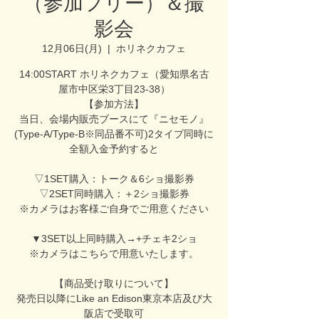
（参加フリー）＆撮
影会
12月06日(月)
  |  
ホリネクカフェ
14:00START ホリネクカフェ（愛知県名古
屋市中区栄3丁目23-38）
【参加方法】
当日、会場内販売ブースにて『ニセモノ』
(Type-A/Type-B※同品番不可)2タイプ同時に
全額入金予約すると
▽1SET購入：トーク＆6ショ撮影券
▽2SET同時購入：＋2ショ撮影券
※カメラはお客様ご自身でご用意ください
▼3SET以上同時購入→+チェキ2ショ
※カメラはこちらで用意いたします。
【商品受け取りについて】
発売日以降にLike an Edison東京本店及び大
阪店で受取可