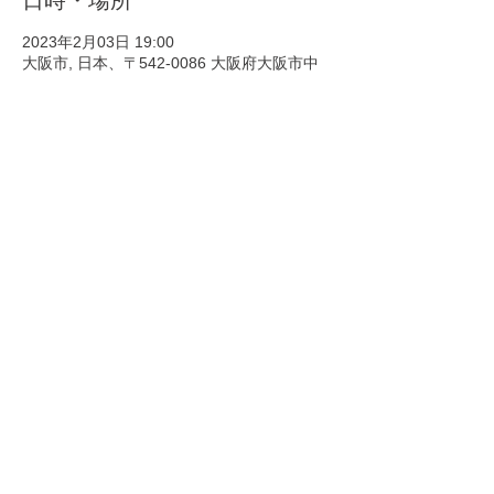
日時・場所
2023年2月03日 19:00
大阪市, 日本、〒542-0086 大阪府大阪市中
央区西心斎橋２丁目４−１７
このイベントをシェア
Copyright © ホンモノ All Rights
Reserved.
​-ホンモノ Official site-