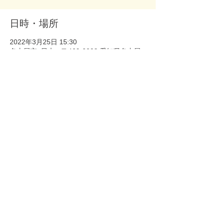
日時・場所
2022年3月25日 15:30
名古屋市, 日本、〒460-0008 愛知県名古屋
市中区栄３丁目３−２３−３２
このイベントをシェア
Copyright © ホンモノ All Rights
Reserved.
​-ホンモノ Official site-