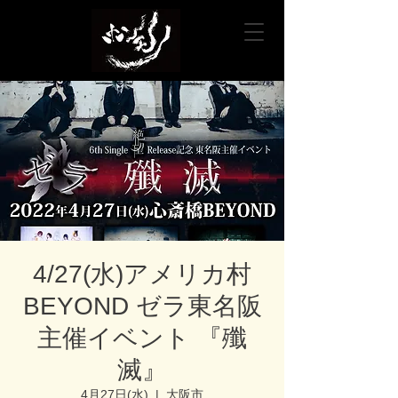
4/27(水)アメリカ村
BEYOND ゼラ東名阪
主催イベント 『殲
滅』
4月27日(水)
  |  
大阪市