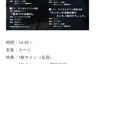
時間：14:30～
衣装：スーツ
特典：1枚サイン（全員）
：2枚６ショット（隣指定可）
Previous
Next
Copyright © ホンモノ All Rights
Reserved.
​-ホンモノ Official site-