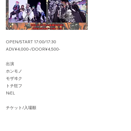
OPEN/START 17:00/17:30
ADV¥4,000-/DOOR¥4,500-
出演
ホンモノ
モザヰク
トチ狂フ
NiEL
チケット/入場順
1.Live Pocket 10/5より
https://t.livepocket.jp/e/2_5h_
2.当日