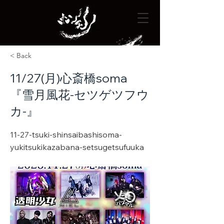
< Back
11/27(月)心斎橋soma
『雪月風花-セツゲツフウ
カ-』
11-27-tsuki-shinsaibashisoma-
yukitsukikazabana-setsugetsufuuka