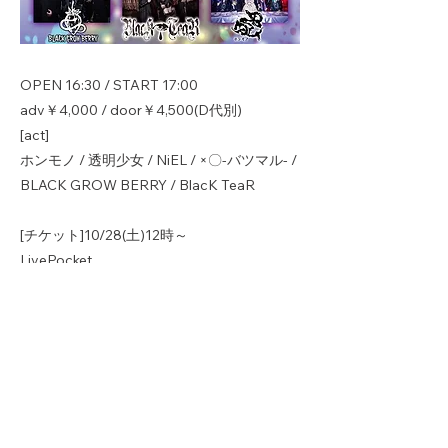
OPEN 16:30 / START 17:00
adv￥4,000 / door￥4,500(D代別)
[act]
ホンモノ / 透明少女 / NiEL / ×〇-バツマル- /
BLACK GROW BERRY / BlacK TeaR
[チケット]10/28(土)12時～
LivePocket
https://t.livepocket.jp/e/hfuyb
Previous
Next
Copyright © ホンモノ All Rights