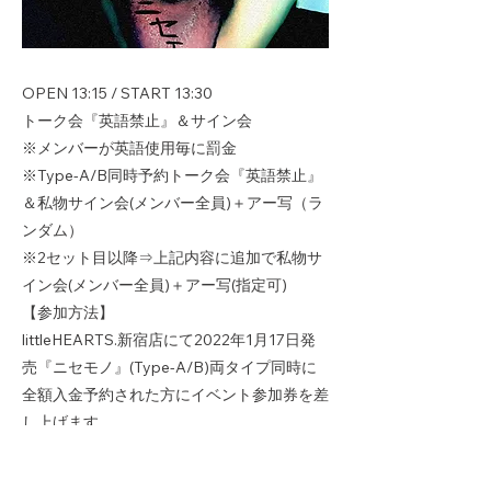
OPEN 13:15 / START 13:30
トーク会『英語禁止』＆サイン会
※メンバーが英語使用毎に罰金
※Type-A/B同時予約トーク会『英語禁止』
＆私物サイン会(メンバー全員)＋アー写（ラ
ンダム）
※2セット目以降⇒上記内容に追加で私物サ
イン会(メンバー全員)＋アー写(指定可)
【参加方法】
littleHEARTS.新宿店にて2022年1月17日発
売『ニセモノ』(Type-A/B)両タイプ同時に
全額入金予約された方にイベント参加券を差
し上げます
・参加券は10月16日(土)開店時より
https://littlehearts.jp/cms/2021/10/111859