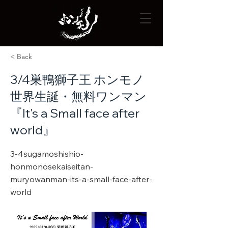
< Back
3/4巣鴨獅子王 ホンモノ
世界生誕・無料ワンマン
『It's a Small face after
world』
3-4sugamoshishio-
honmonosekaiseitan-
muryowanman-its-a-small-face-after-
world