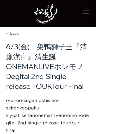
< Back
6/3(金) 巣鴨獅子王『清
廉潔白』清生誕
ONEMANLIVEホンモノ
Degital 2nd Single
release TOURTour Final
6-3-kin-sugamoshishio-
seirenkeppaku-
kiyoshiseitanonemanlivehonmonode
gital-2nd-single-release-tourtour-
final