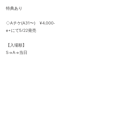
特典あり
◇Aチケ(A31〜) ¥4,000-
e+にて5/22発売
【入場順】
S→A→当日
【Sチケ特典】
優先入場券
清詰め合わせセット
【問い合わせ】
巣鴨獅子王
03-5972-4439
Previous
Next