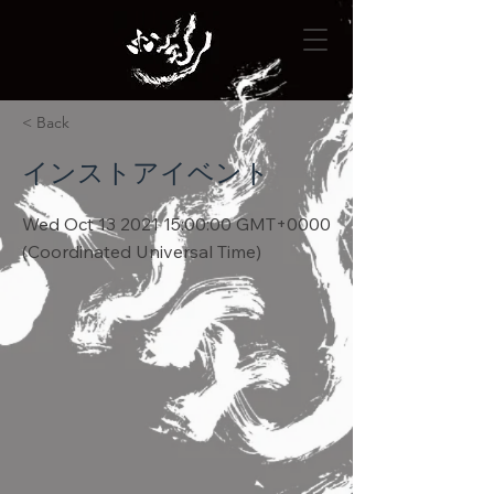
< Back
インストアイベント
Wed Oct
13 2021 15
:00:00 GMT+0000
(Coordinated Universal Time)